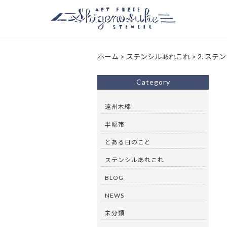
ホーム
>
ステンシルあれこれ
>
2. ステ
Category
遠州木綿
半幅帯
とある日のこと
ステンシルあれこれ
BLOG
NEWS
未分類