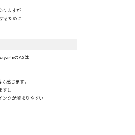
ありますが
するために
yashiのA3は
り薄く感じます。
ますし
インクが溜まりやすい