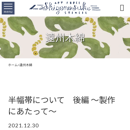

menu
遠州木綿
ホーム
>
遠州木綿
半幅帯について 後編 〜製作
にあたって〜
2021.12.30