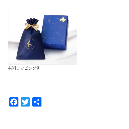
有料ラッピング例
F
T
共
ac
w
有
e
itt