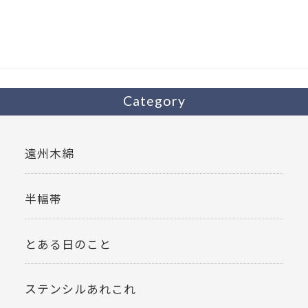
b
er
o
o
k
Category
遠州木綿
半幅帯
とある日のこと
ステンシルあれこれ