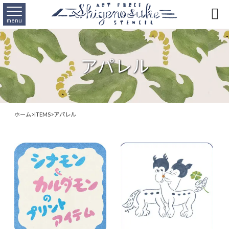

menu
アパレル
ホーム
>
ITEMS
>
アパレル