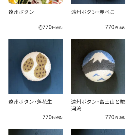
遠州ボタン
遠州ボタン・赤べこ
@770
770
円
円
(税込)
(税込)
遠州ボタン・落花生
遠州ボタン・富士山と駿
河湾
770
770
円
円
(税込)
(税込)